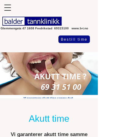
Glemmengata 47 1608 Fredrikstad
69315100
www.b-t.no
Bestill time
Akutt time
Vi garanterer akutt time samme