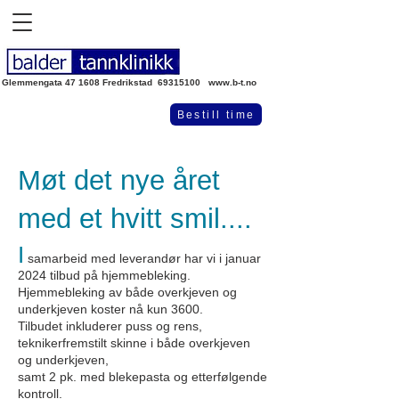
Glemmengata 47 1608 Fredrikstad
69315100
www.b-t.no
Bestill time
Møt det nye året
med et hvitt smil....
I
samarbeid med leverandør har vi i januar
2024 tilbud på hjemmebleking.
Hjemmebleking av både overkjeven og
underkjeven koster nå kun
3600
.
Tilbudet inkluderer puss og rens,
teknikerfremstilt skinne i både overkjeven
og underkjeven,
samt 2 pk. med blekepasta og etterfølgende
kontroll.